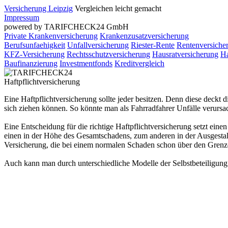
Versicherung Leipzig
Vergleichen leicht gemacht
Impressum
powered by TARIFCHECK24 GmbH
Private Krankenversicherung
Krankenzusatzversicherung
Berufsunfaehigkeit
Unfallversicherung
Riester-Rente
Rentenversiche
KFZ-Versicherung
Rechtsschutzversicherung
Hausratversicherung
Ha
Baufinanzierung
Investmentfonds
Kreditvergleich
Haftpflichtversicherung
Eine Haftpflichtversicherung sollte jeder besitzen. Denn diese deck
sich ziehen können. So könnte man als Fahrradfahrer Unfälle verursac
Eine Entscheidung für die richtige Haftpflichtversicherung setzt ein
einen in der Höhe des Gesamtschadens, zum anderen in der Ausgestal
Versicherung, die bei einem normalen Schaden schon über den Grenze
Auch kann man durch unterschiedliche Modelle der Selbstbeteiligung vi