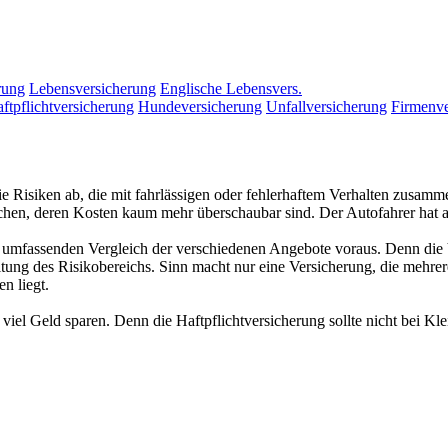
rung
Lebensversicherung
Englische Lebensvers.
ftpflichtversicherung
Hundeversicherung
Unfallversicherung
Firmenve
t die Risiken ab, die mit fahrlässigen oder fehlerhaftem Verhalten zu
hen, deren Kosten kaum mehr überschaubar sind. Der Autofahrer hat auc
en umfassenden Vergleich der verschiedenen Angebote voraus. Denn die V
tung des Risikobereichs. Sinn macht nur eine Versicherung, die mehr
n liegt.
el Geld sparen. Denn die Haftpflichtversicherung sollte nicht bei Klei