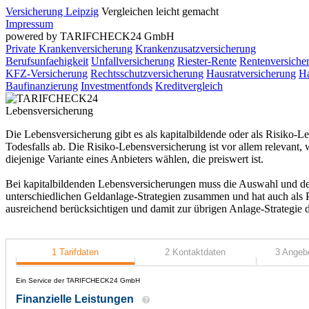
Versicherung Leipzig
Vergleichen leicht gemacht
Impressum
powered by TARIFCHECK24 GmbH
Private Krankenversicherung
Krankenzusatzversicherung
Berufsunfaehigkeit
Unfallversicherung
Riester-Rente
Rentenversiche
KFZ-Versicherung
Rechtsschutzversicherung
Hausratversicherung
Ha
Baufinanzierung
Investmentfonds
Kreditvergleich
Lebensversicherung
Die Lebensversicherung gibt es als kapitalbildende oder als Risiko-L
Todesfalls ab. Die Risiko-Lebensversicherung ist vor allem relevant
diejenige Variante eines Anbieters wählen, die preiswert ist.
Bei kapitalbildenden Lebensversicherungen muss die Auswahl und der 
unterschiedlichen Geldanlage-Strategien zusammen und hat auch als Pr
ausreichend berücksichtigen und damit zur übrigen Anlage-Strategie 