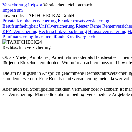
Versicherung Leipzig
Vergleichen leicht gemacht
Impressum
powered by TARIFCHECK24 GmbH
Private Krankenversicherung
Krankenzusatzversicherung
Berufsunfaehigkeit
Unfallversicherung
Riester-Rente
Rentenversiche
KFZ-Versicherung
Rechtsschutzversicherung
Hausratversicherung
Ha
Baufinanzierung
Investmentfonds
Kreditvergleich
Rechtsschutzversicherung
Ob als Mieter, Autofahrer, Arbeitnehmer oder als Hausbesitzer – heu
für jeden Einzelnen empfohlen. Worauf man achten muss und inwiefern
Die am häufigsten in Anspruch genommene Rechtsschutzversicherung is
kann teuer werden. Eine Rechtsschutzversicherung bietet da wertvolle
Aber auch bei Streitigkeiten mit dem Vermieter oder Nachbarn ist ma
zu Versicherung. Man sollte daher unbedingt verschiedene Angebote m